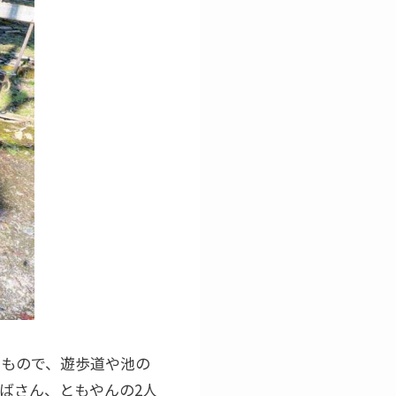
たもので、遊歩道や池の
ばさん、ともやんの2人