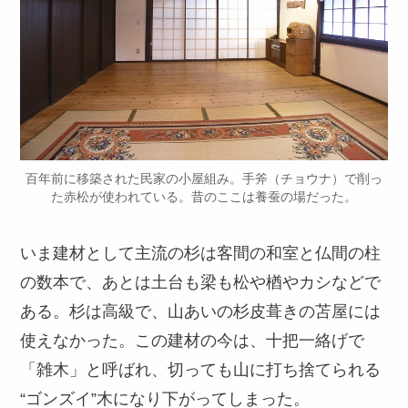
百年前に移築された民家の小屋組み。手斧（チョウナ）で削っ
た赤松が使われている。昔のここは養蚕の場だった。
いま建材として主流の杉は客間の和室と仏間の柱
の数本で、あとは土台も梁も松や楢やカシなどで
ある。杉は高級で、山あいの杉皮葺きの苫屋には
使えなかった。この建材の今は、十把一絡げで
「雑木」と呼ばれ、切っても山に打ち捨てられる
“ゴンズイ”木になり下がってしまった。