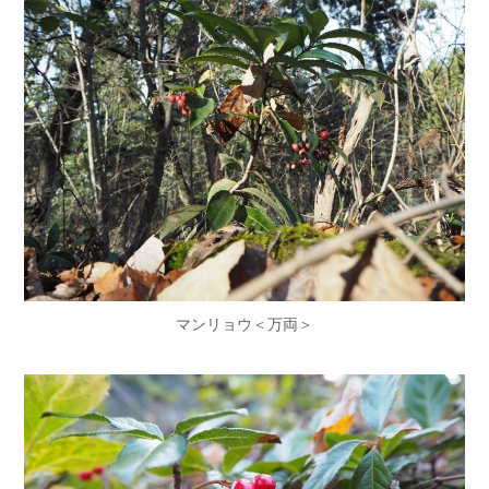
マンリョウ＜万両＞