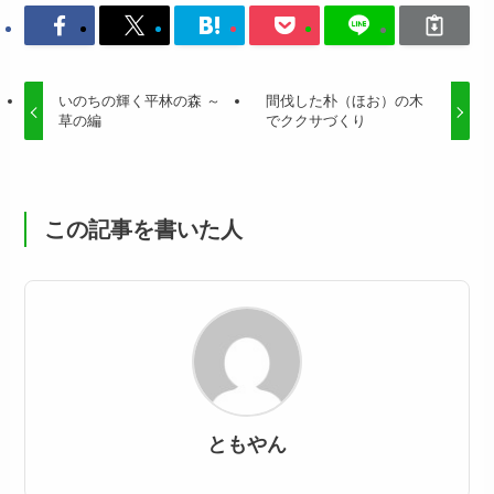
いのちの輝く平林の森 ～
間伐した朴（ほお）の木
草の編
でククサづくり
この記事を書いた人
ともやん