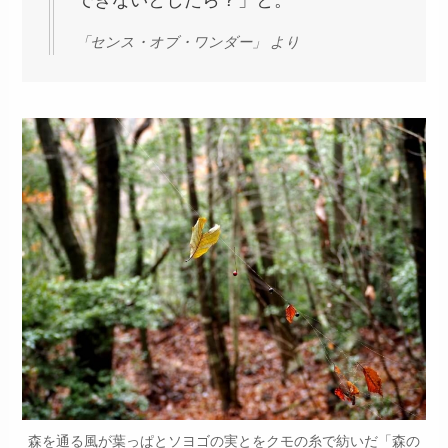
「センス・オブ・ワンダー」 より
森を通る風が葉っぱとソヨゴの実とをクモの糸で紡いだ「森の