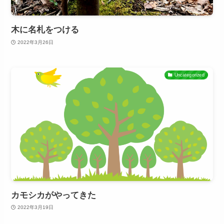
木に名札をつける
2022年3月26日
Uncategorized
カモシカがやってきた
2022年3月19日