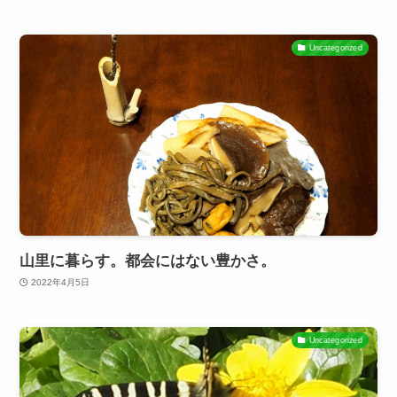
Uncategorized
山里に暮らす。都会にはない豊かさ。
2022年4月5日
Uncategorized