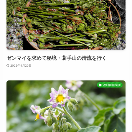
ゼンマイを求めて秘境・蓑手山の清流を行く
2022年4月20日
Uncategorized