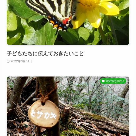
子どもたちに伝えておきたいこと
2022年3月31日
Uncategorized