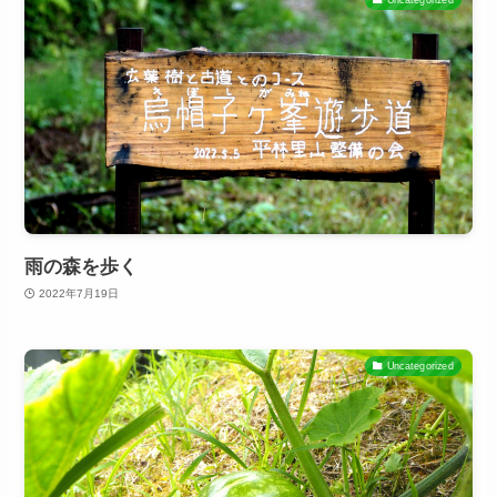
雨の森を歩く
2022年7月19日
Uncategorized