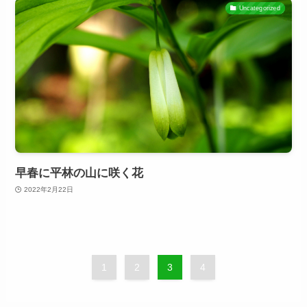
Uncategorized
早春に平林の山に咲く花
2022年2月22日
1
2
3
4