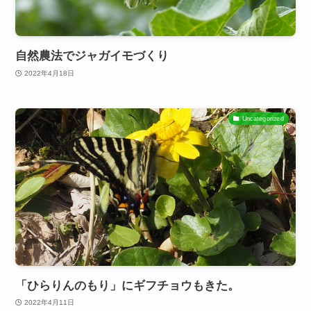
自然農法でジャガイモづくり
2022年4月18日
Uncategorized
「ひらりんのもり」にギフチョウもきた。
2022年4月11日